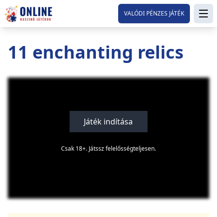
VALÓDI PÉNZES JÁTÉK
11 enchanting relics
Játék indítása
Csak 18+. Játssz felelősségteljesen.