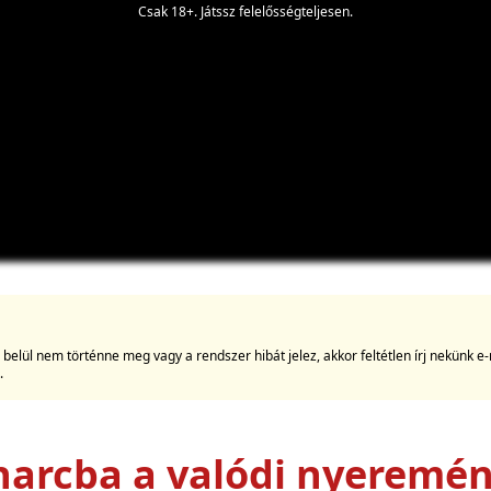
Csak 18+. Játssz felelősségteljesen.
őn belül nem történne meg vagy a rendszer hibát jelez, akkor feltétlen írj nekünk
.
 harcba a valódi nyeremén