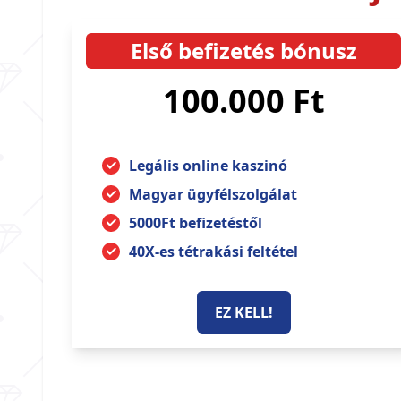
Első befizetés bónusz
100.000 Ft
Legális online kaszinó
Magyar ügyfélszolgálat
5000Ft befizetéstől
40X-es tétrakási feltétel
EZ KELL!