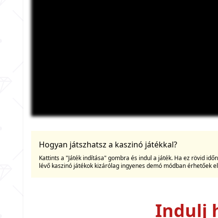
Hogyan játszhatsz a kaszinó játékkal?
Kattints a "Játék indítása" gombra és indul a játék. Ha ez rövid id
lévő kaszinó játékok kizárólag ingyenes demó módban érhetőek el
Indulj