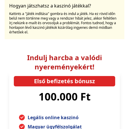
Hogyan játszhatsz a kaszinó játékkal?
Kattints a "Játék indítása" gombra és indul a játék. Ha ez rövid időn
belül nem történne meg vagy a rendszer hibát jelez, akkor feltétlen
írj nekünk e-mailt és orvosoljuk a problémát. Fontos tudnod, hogy a
honlapon lévő kaszinó játékok kizárólag ingyenes demó módban
érhetőek el.
Indulj harcba a valódi
nyereményekért!
Első befizetés bónusz
100.000 Ft
Legális online kaszinó
Magyar ügyfélszolgálat