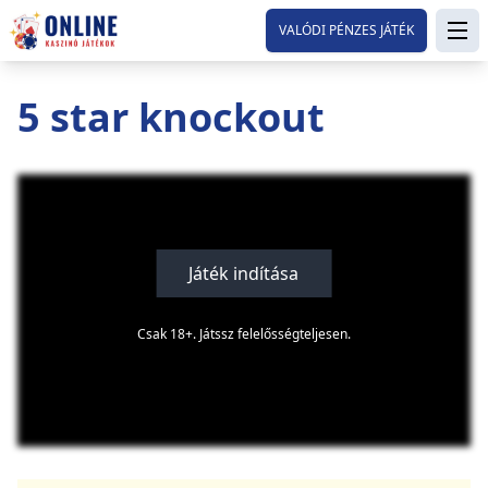
VALÓDI PÉNZES JÁTÉK
5 star knockout
Játék indítása
Csak 18+. Játssz felelősségteljesen.