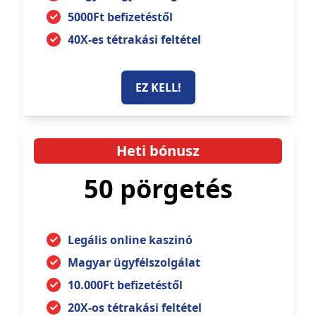
5000Ft befizetéstől
40X-es tétrakási feltétel
EZ KELL!
Heti bónusz
50 pörgetés
Legális online kaszinó
Magyar ügyfélszolgálat
10.000Ft befizetéstől
20X-os tétrakási feltétel