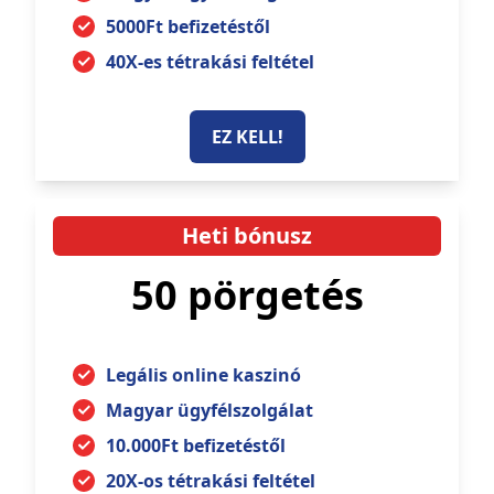
5000Ft befizetéstől
40X-es tétrakási feltétel
EZ KELL!
Heti bónusz
50 pörgetés
Legális online kaszinó
Magyar ügyfélszolgálat
10.000Ft befizetéstől
20X-os tétrakási feltétel