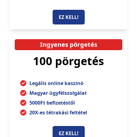
EZ KELL!
Ingyenes pörgetés
100 pörgetés
Legális online kaszinó
Magyar ügyfélszolgálat
5000Ft befizetéstől
20X-es tétrakási feltétel
EZ KELL!