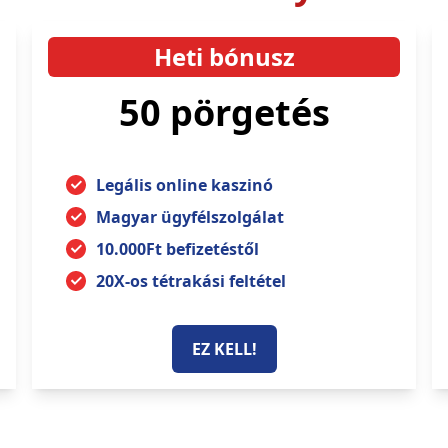
Heti bónusz
50 pörgetés
Legális online kaszinó
Magyar ügyfélszolgálat
10.000Ft befizetéstől
20X-os tétrakási feltétel
EZ KELL!