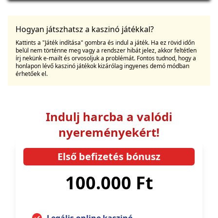
Hogyan játszhatsz a kaszinó játékkal?
Kattints a "Játék indítása" gombra és indul a játék. Ha ez rövid időn
belül nem történne meg vagy a rendszer hibát jelez, akkor feltétlen
írj nekünk e-mailt és orvosoljuk a problémát. Fontos tudnod, hogy a
honlapon lévő kaszinó játékok kizárólag ingyenes demó módban
érhetőek el.
Indulj harcba a valódi
nyereményekért!
Első befizetés bónusz
100.000 Ft