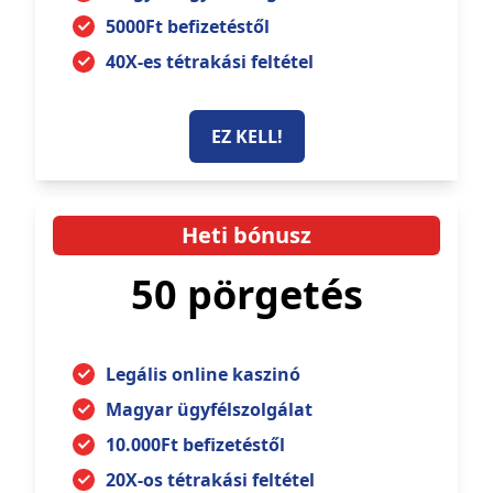
5000Ft befizetéstől
40X-es tétrakási feltétel
EZ KELL!
Heti bónusz
50 pörgetés
Legális online kaszinó
Magyar ügyfélszolgálat
10.000Ft befizetéstől
20X-os tétrakási feltétel