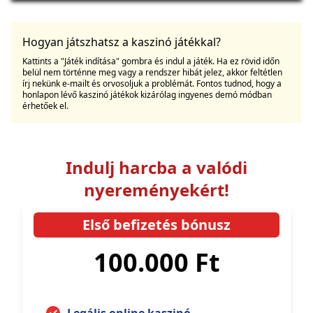
Hogyan játszhatsz a kaszinó játékkal?
Kattints a "Játék indítása" gombra és indul a játék. Ha ez rövid időn
belül nem történne meg vagy a rendszer hibát jelez, akkor feltétlen
írj nekünk e-mailt és orvosoljuk a problémát. Fontos tudnod, hogy a
honlapon lévő kaszinó játékok kizárólag ingyenes demó módban
érhetőek el.
Indulj harcba a valódi
nyereményekért!
Első befizetés bónusz
100.000 Ft