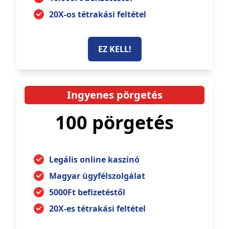
20X-os tétrakási feltétel
EZ KELL!
Ingyenes pörgetés
100 pörgetés
Legális online kaszinó
Magyar ügyfélszolgálat
5000Ft befizetéstől
20X-es tétrakási feltétel