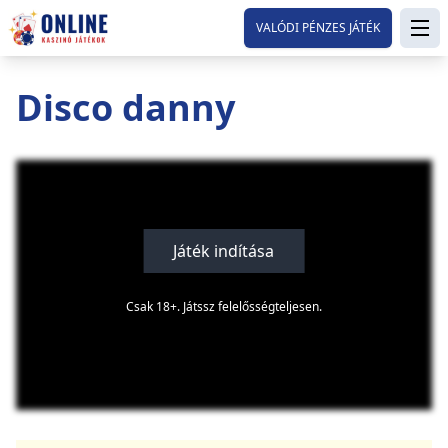
VALÓDI PÉNZES JÁTÉK
Disco danny
Játék indítása
Csak 18+. Játssz felelősségteljesen.