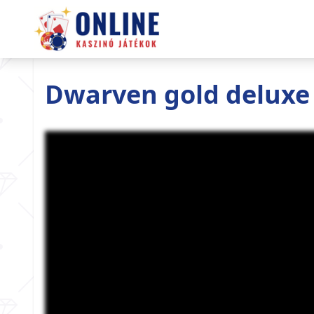
Dwarven gold deluxe