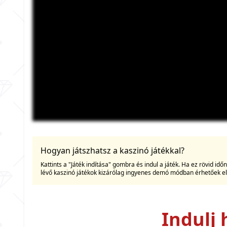
Hogyan játszhatsz a kaszinó játékkal?
Kattints a "Játék indítása" gombra és indul a játék. Ha ez rövid id
lévő kaszinó játékok kizárólag ingyenes demó módban érhetőek el
Indulj