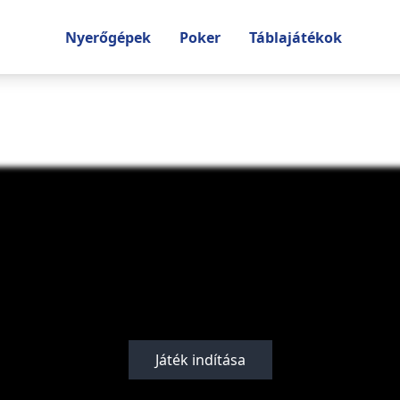
Nyerőgépek
Poker
Táblajátékok
Játék indítása