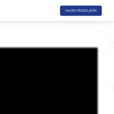
VALÓDI PÉNZES JÁTÉK