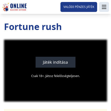
VALÓDI PÉNZES JÁTÉK
Fortune rush
Játék indítása
Csak 18+. Játssz felelősségteljesen.