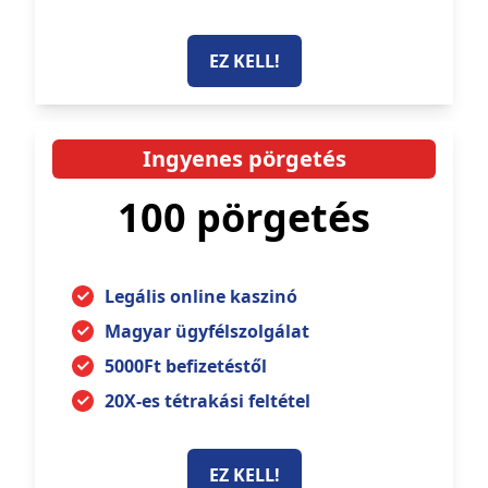
EZ KELL!
Ingyenes pörgetés
100 pörgetés
Legális online kaszinó
Magyar ügyfélszolgálat
5000Ft befizetéstől
20X-es tétrakási feltétel
EZ KELL!