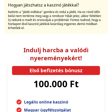
Hogyan játszhatsz a kaszinó játékkal?
Kattints a "Játék indítása" gombra és indul a játék. Ha ez rövid időn
belül nem történne meg vagy a rendszer hibát jelez, akkor feltétlen
írj nekünk e-mailt és orvosoljuk a problémát. Fontos tudnod, hogy a
honlapon lévő kaszinó játékok kizárólag ingyenes demó módban
érhetőek el.
Indulj harcba a valódi
nyereményekért!
Első befizetés bónusz
100.000 Ft
Legális online kaszinó
Magyar ügyfélszolgálat