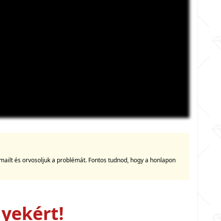
 e-mailt és orvosoljuk a problémát. Fontos tudnod, hogy a honlapon
yekért!