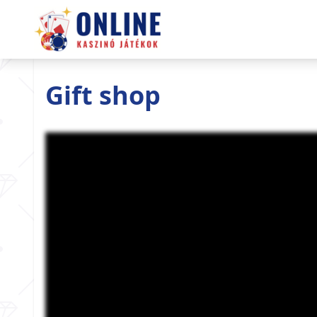
Gift shop