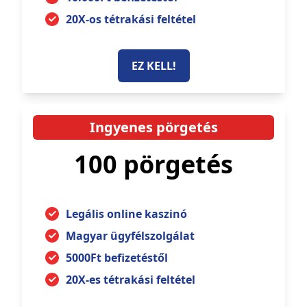
20X-os tétrakási feltétel
EZ KELL!
Ingyenes pörgetés
100 pörgetés
Legális online kaszinó
Magyar ügyfélszolgálat
5000Ft befizetéstől
20X-es tétrakási feltétel