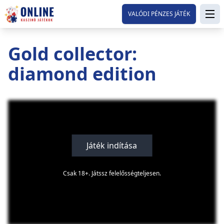
VALÓDI PÉNZES JÁTÉK
Gold collector:
diamond edition
Játék indítása
Csak 18+. Játssz felelősségteljesen.