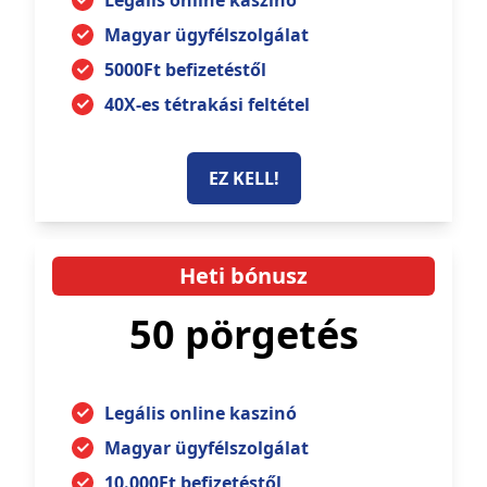
Legális online kaszinó
Magyar ügyfélszolgálat
5000Ft befizetéstől
40X-es tétrakási feltétel
EZ KELL!
Heti bónusz
50 pörgetés
Legális online kaszinó
Magyar ügyfélszolgálat
10.000Ft befizetéstől