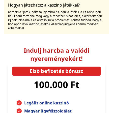
Hogyan játszhatsz a kaszinó játékkal?
Kattints a "Játék indítása" gombra és indul a játék. Ha ez rövid időn
belül nem történne meg vagy a rendszer hibát jelez, akkor feltétlen
írj nekünk e-mailt és orvosoljuk a problémát. Fontos tudnod, hogy a
honlapon lévő kaszinó játékok kizárólag ingyenes demó módban
érhetőek el.
Indulj harcba a valódi
nyereményekért!
Első befizetés bónusz
100.000 Ft
Legális online kaszinó
Magyar ügyfélszolgálat