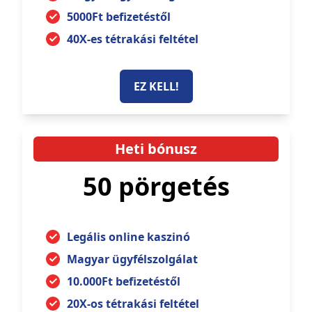
5000Ft befizetéstől
40X-es tétrakási feltétel
EZ KELL!
Heti bónusz
50 pörgetés
Legális online kaszinó
Magyar ügyfélszolgálat
10.000Ft befizetéstől
20X-os tétrakási feltétel