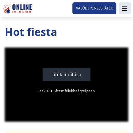
VALÓDI PÉNZES JÁTÉK
Hot fiesta
Játék indítása
Csak 18+. Játssz felelősségteljesen.