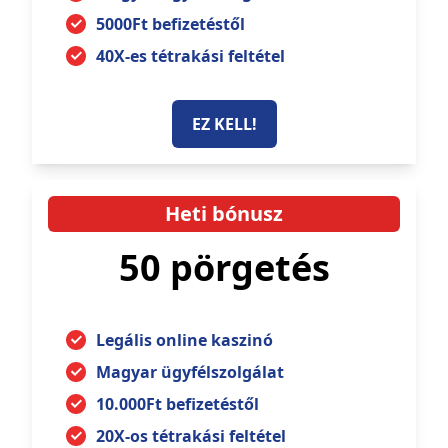
5000Ft befizetéstől
40X-es tétrakási feltétel
EZ KELL!
Heti bónusz
50 pörgetés
Legális online kaszinó
Magyar ügyfélszolgálat
10.000Ft befizetéstől
20X-os tétrakási feltétel