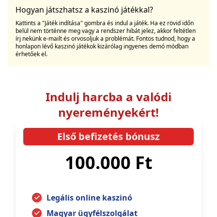
Hogyan játszhatsz a kaszinó játékkal?
Kattints a "Játék indítása" gombra és indul a játék. Ha ez rövid időn
belül nem történne meg vagy a rendszer hibát jelez, akkor feltétlen
írj nekünk e-mailt és orvosoljuk a problémát. Fontos tudnod, hogy a
honlapon lévő kaszinó játékok kizárólag ingyenes demó módban
érhetőek el.
Indulj harcba a valódi
nyereményekért!
Első befizetés bónusz
100.000 Ft
Legális online kaszinó
Magyar ügyfélszolgálat