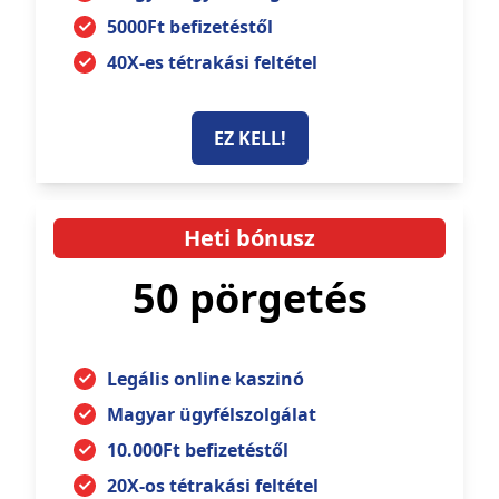
5000Ft befizetéstől
40X-es tétrakási feltétel
EZ KELL!
Heti bónusz
50 pörgetés
Legális online kaszinó
Magyar ügyfélszolgálat
10.000Ft befizetéstől
20X-os tétrakási feltétel