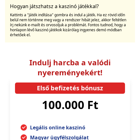
Hogyan játszhatsz a kaszinó játékkal?
Kattints a "Játék indítása" gombra és indul a játék. Ha ez rövid időn
belül nem történne meg vagy a rendszer hibát jelez, akkor feltétlen
írj nekünk e-mailt és orvosoljuk a problémát. Fontos tudnod, hogy a
honlapon lévő kaszinó játékok kizárólag ingyenes demó módban
érhetőek el.
Indulj harcba a valódi
nyereményekért!
Első befizetés bónusz
100.000 Ft
Legális online kaszinó
Magyar ügyfélszolgálat