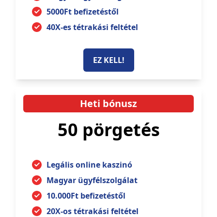
5000Ft befizetéstől
40X-es tétrakási feltétel
EZ KELL!
Heti bónusz
50 pörgetés
Legális online kaszinó
Magyar ügyfélszolgálat
10.000Ft befizetéstől
20X-os tétrakási feltétel