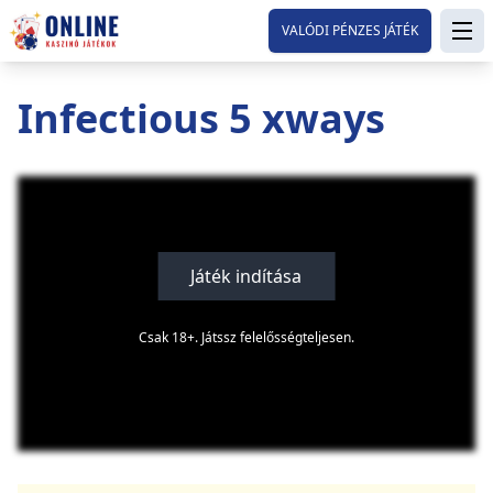
VALÓDI PÉNZES JÁTÉK
Infectious 5 xways
Játék indítása
Csak 18+. Játssz felelősségteljesen.