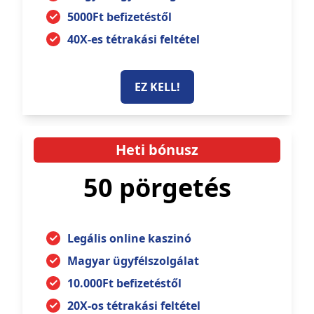
5000Ft befizetéstől
40X-es tétrakási feltétel
EZ KELL!
Heti bónusz
50 pörgetés
Legális online kaszinó
Magyar ügyfélszolgálat
10.000Ft befizetéstől
20X-os tétrakási feltétel