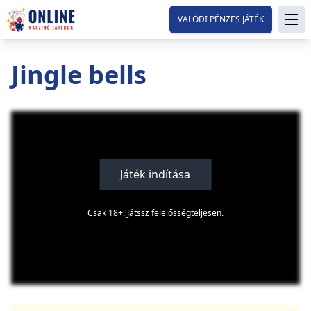
VALÓDI PÉNZES JÁTÉK
Jingle bells
Játék indítása
Csak 18+. Játssz felelősségteljesen.