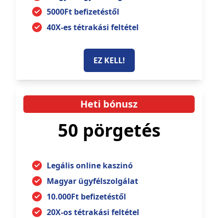
5000Ft befizetéstől
40X-es tétrakási feltétel
EZ KELL!
Heti bónusz
50 pörgetés
Legális online kaszinó
Magyar ügyfélszolgálat
10.000Ft befizetéstől
20X-os tétrakási feltétel