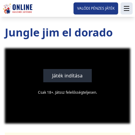
VALÓDI PÉNZES JÁTÉK
Jungle jim el dorado
Játék indítása
Csak 18+. Játssz felelősségteljesen.