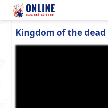
Kingdom of the dead