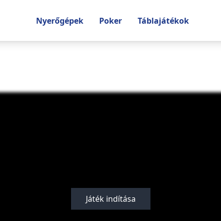
Nyerőgépek
Poker
Táblajátékok
Játék indítása