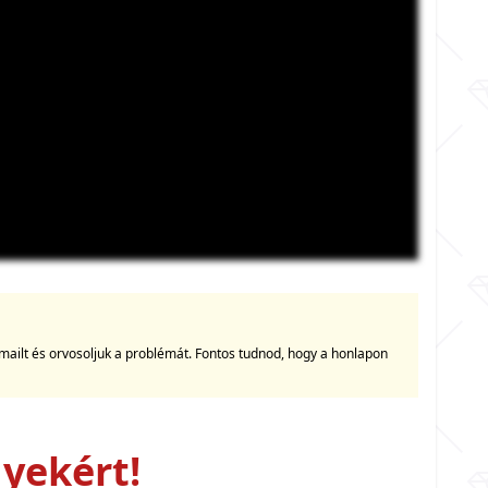
 e-mailt és orvosoljuk a problémát. Fontos tudnod, hogy a honlapon
yekért!