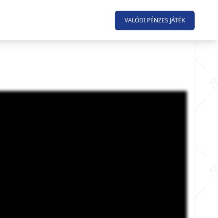
VALÓDI PÉNZES JÁTÉK