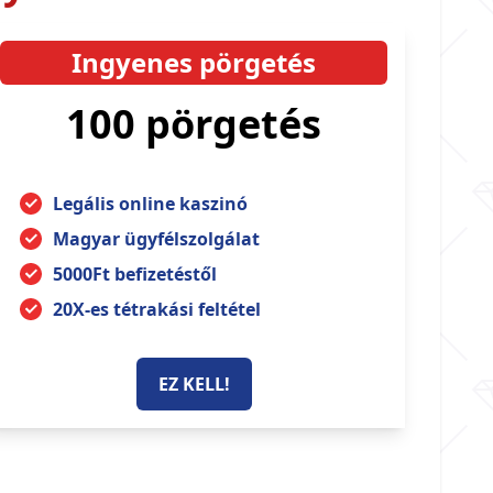
Ingyenes pörgetés
100 pörgetés
Legális online kaszinó
Magyar ügyfélszolgálat
5000Ft befizetéstől
20X-es tétrakási feltétel
EZ KELL!