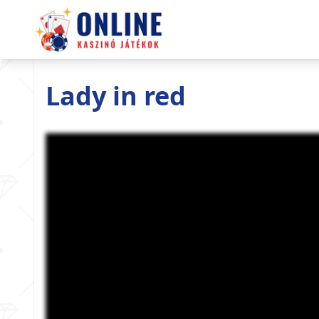
Lady in red