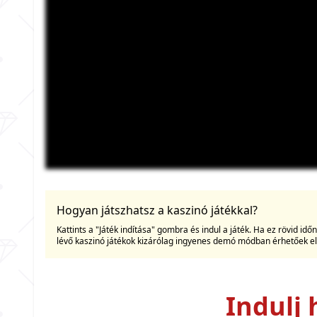
Hogyan játszhatsz a kaszinó játékkal?
Kattints a "Játék indítása" gombra és indul a játék. Ha ez rövid id
lévő kaszinó játékok kizárólag ingyenes demó módban érhetőek el
Indulj