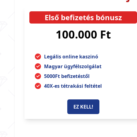
Első befizetés bónusz
100.000 Ft
Legális online kaszinó
Magyar ügyfélszolgálat
5000Ft befizetéstől
40X-es tétrakási feltétel
EZ KELL!