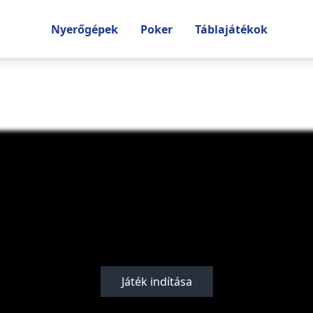
Nyerőgépek
Poker
Táblajátékok
Játék indítása