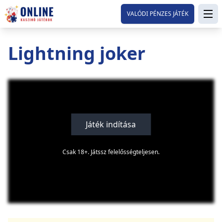
VALÓDI PÉNZES JÁTÉK
Lightning joker
Játék indítása
Csak 18+. Játssz felelősségteljesen.