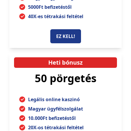
5000Ft befizetéstől
40X-es tétrakási feltétel
EZ KELL!
Heti bónusz
50 pörgetés
Legális online kaszinó
Magyar ügyfélszolgálat
10.000Ft befizetéstől
20X-os tétrakási feltétel