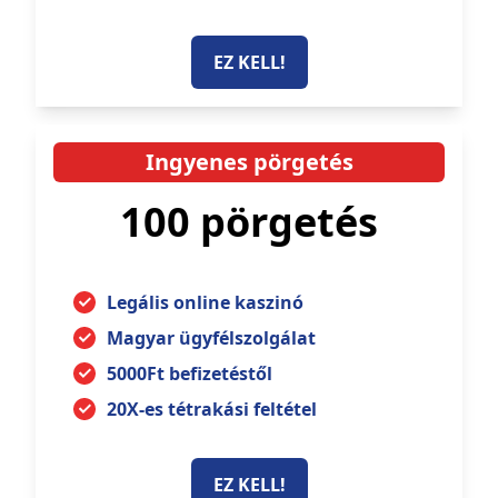
EZ KELL!
Ingyenes pörgetés
100 pörgetés
Legális online kaszinó
Magyar ügyfélszolgálat
5000Ft befizetéstől
20X-es tétrakási feltétel
EZ KELL!