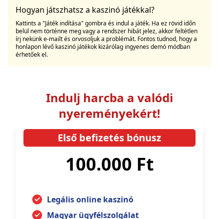
Hogyan játszhatsz a kaszinó játékkal?
Kattints a "Játék indítása" gombra és indul a játék. Ha ez rövid időn
belül nem történne meg vagy a rendszer hibát jelez, akkor feltétlen
írj nekünk e-mailt és orvosoljuk a problémát. Fontos tudnod, hogy a
honlapon lévő kaszinó játékok kizárólag ingyenes demó módban
érhetőek el.
Indulj harcba a valódi
nyereményekért!
Első befizetés bónusz
100.000 Ft
Legális online kaszinó
Magyar ügyfélszolgálat