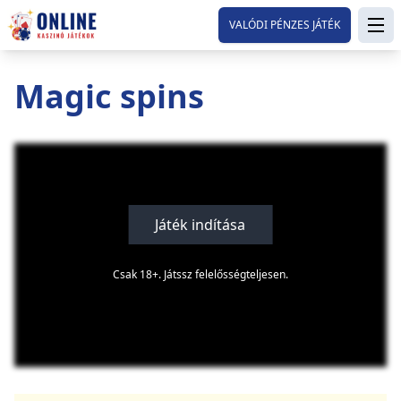
VALÓDI PÉNZES JÁTÉK
Magic spins
Játék indítása
Csak 18+. Játssz felelősségteljesen.