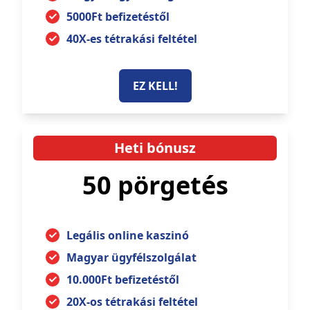
5000Ft befizetéstől
40X-es tétrakási feltétel
EZ KELL!
Heti bónusz
50 pörgetés
Legális online kaszinó
Magyar ügyfélszolgálat
10.000Ft befizetéstől
20X-os tétrakási feltétel