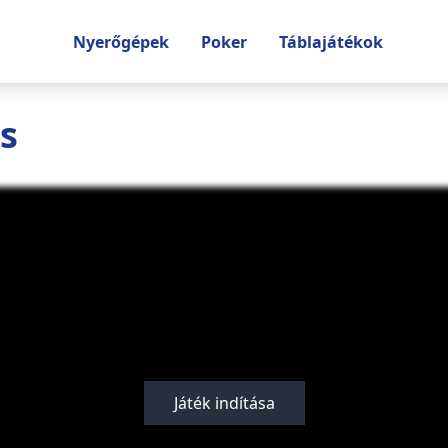
Nyerőgépek
Poker
Táblajátékok
s
Játék indítása