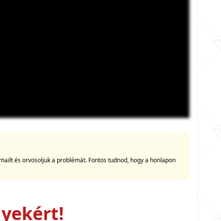
 e-mailt és orvosoljuk a problémát. Fontos tudnod, hogy a honlapon
yekért!