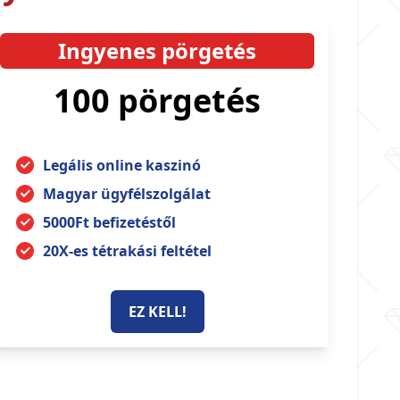
Ingyenes pörgetés
100 pörgetés
Legális online kaszinó
Magyar ügyfélszolgálat
5000Ft befizetéstől
20X-es tétrakási feltétel
EZ KELL!