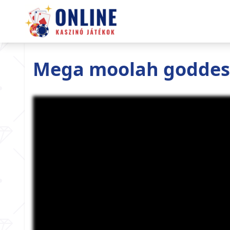
Mega moolah goddes