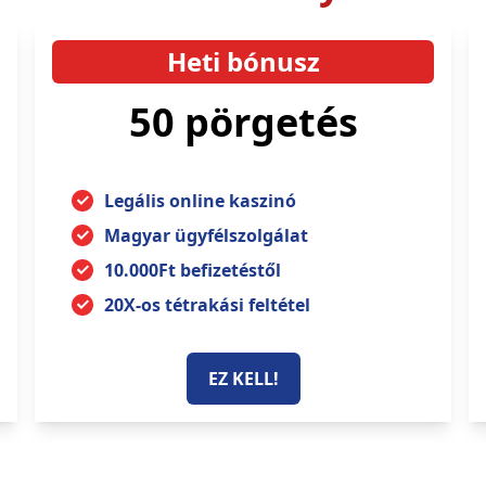
Heti bónusz
50 pörgetés
Legális online kaszinó
Magyar ügyfélszolgálat
10.000Ft befizetéstől
20X-os tétrakási feltétel
EZ KELL!