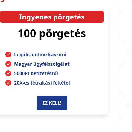
Ingyenes pörgetés
100 pörgetés
Legális online kaszinó
Magyar ügyfélszolgálat
5000Ft befizetéstől
20X-es tétrakási feltétel
EZ KELL!