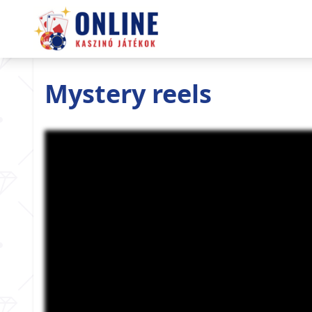
Mystery reels