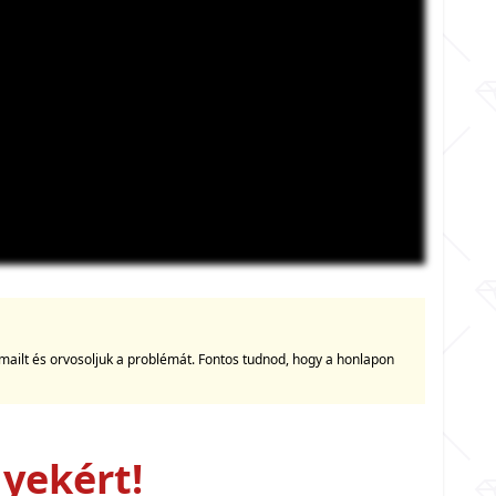
 e-mailt és orvosoljuk a problémát. Fontos tudnod, hogy a honlapon
yekért!