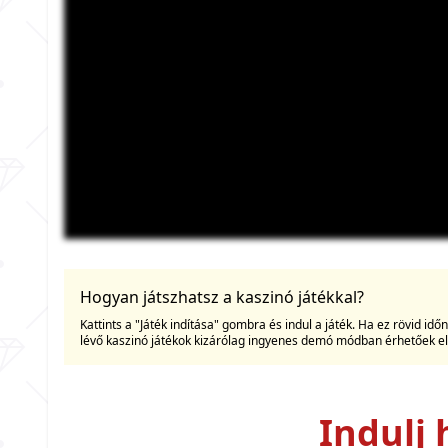
Hogyan játszhatsz a kaszinó játékkal?
Kattints a "Játék indítása" gombra és indul a játék. Ha ez rövid id
lévő kaszinó játékok kizárólag ingyenes demó módban érhetőek el
Indulj