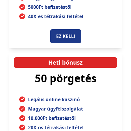
5000Ft befizetéstől
40X-es tétrakási feltétel
EZ KELL!
Heti bónusz
50 pörgetés
Legális online kaszinó
Magyar ügyfélszolgálat
10.000Ft befizetéstől
20X-os tétrakási feltétel