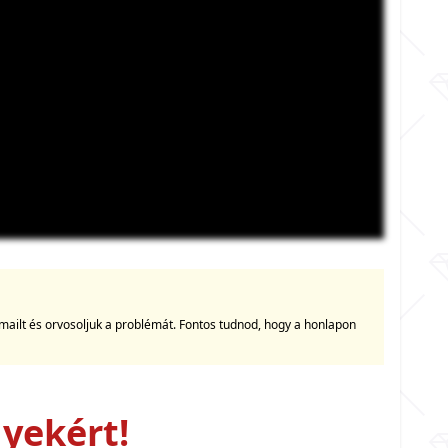
 e-mailt és orvosoljuk a problémát. Fontos tudnod, hogy a honlapon
yekért!