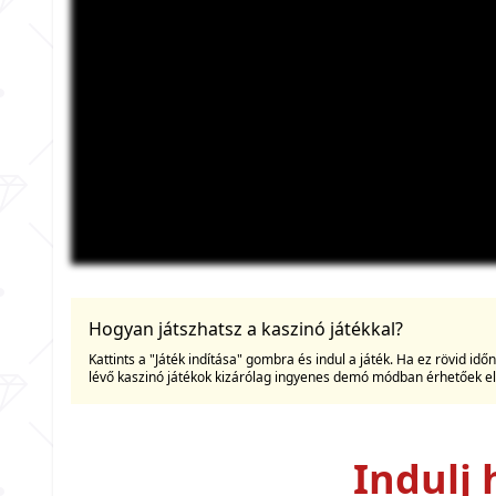
Hogyan játszhatsz a kaszinó játékkal?
Kattints a "Játék indítása" gombra és indul a játék. Ha ez rövid id
lévő kaszinó játékok kizárólag ingyenes demó módban érhetőek el
Indulj