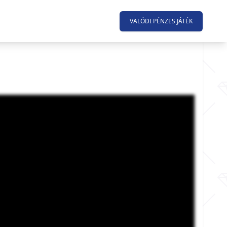
VALÓDI PÉNZES JÁTÉK