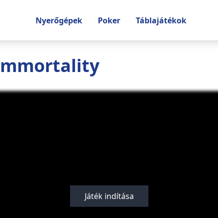
Nyerőgépek
Poker
Táblajátékok
immortality
Játék indítása