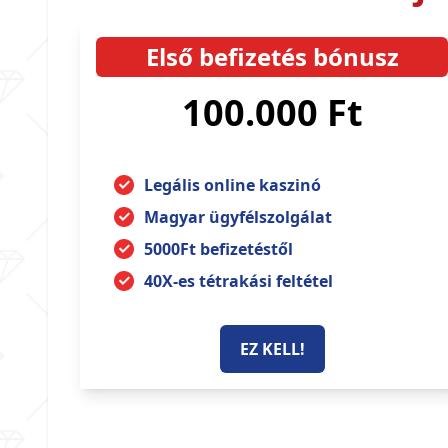
Első befizetés bónusz
100.000 Ft
Legális online kaszinó
Magyar ügyfélszolgálat
5000Ft befizetéstől
40X-es tétrakási feltétel
EZ KELL!