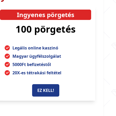
Ingyenes pörgetés
100 pörgetés
Legális online kaszinó
Magyar ügyfélszolgálat
5000Ft befizetéstől
20X-es tétrakási feltétel
EZ KELL!