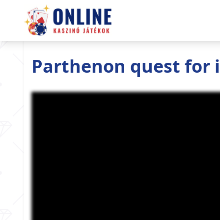
Parthenon quest for 