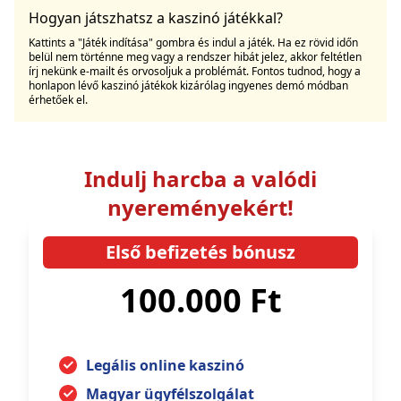
Hogyan játszhatsz a kaszinó játékkal?
Kattints a "Játék indítása" gombra és indul a játék. Ha ez rövid időn
belül nem történne meg vagy a rendszer hibát jelez, akkor feltétlen
írj nekünk e-mailt és orvosoljuk a problémát. Fontos tudnod, hogy a
honlapon lévő kaszinó játékok kizárólag ingyenes demó módban
érhetőek el.
Indulj harcba a valódi
nyereményekért!
Első befizetés bónusz
100.000 Ft
Legális online kaszinó
Magyar ügyfélszolgálat