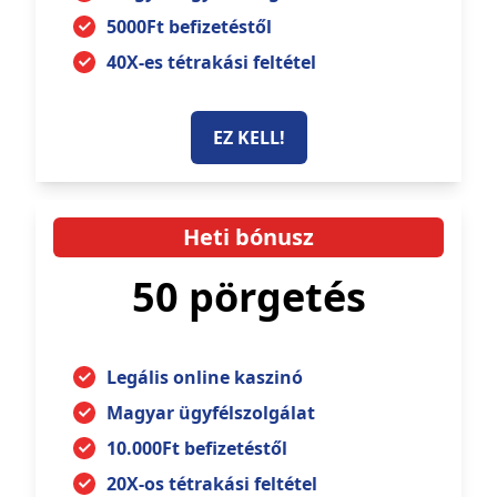
5000Ft befizetéstől
40X-es tétrakási feltétel
EZ KELL!
Heti bónusz
50 pörgetés
Legális online kaszinó
Magyar ügyfélszolgálat
10.000Ft befizetéstől
20X-os tétrakási feltétel