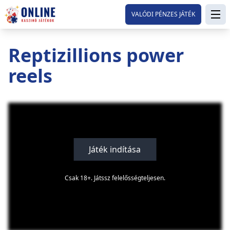
VALÓDI PÉNZES JÁTÉK
Reptizillions power
reels
Játék indítása
Csak 18+. Játssz felelősségteljesen.