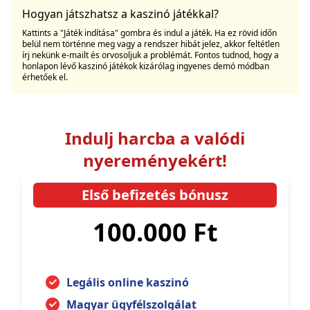
Hogyan játszhatsz a kaszinó játékkal?
Kattints a "Játék indítása" gombra és indul a játék. Ha ez rövid időn
belül nem történne meg vagy a rendszer hibát jelez, akkor feltétlen
írj nekünk e-mailt és orvosoljuk a problémát. Fontos tudnod, hogy a
honlapon lévő kaszinó játékok kizárólag ingyenes demó módban
érhetőek el.
Indulj harcba a valódi
nyereményekért!
Első befizetés bónusz
100.000 Ft
Legális online kaszinó
Magyar ügyfélszolgálat