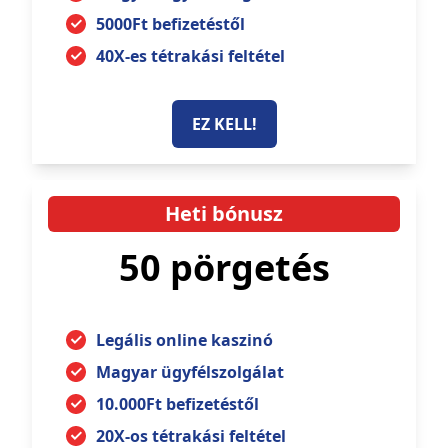
5000Ft befizetéstől
40X-es tétrakási feltétel
EZ KELL!
Heti bónusz
50 pörgetés
Legális online kaszinó
Magyar ügyfélszolgálat
10.000Ft befizetéstől
20X-os tétrakási feltétel