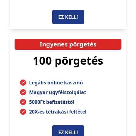
EZ KELL!
Ingyenes pörgetés
100 pörgetés
Legális online kaszinó
Magyar ügyfélszolgálat
5000Ft befizetéstől
20X-es tétrakási feltétel
EZ KELL!