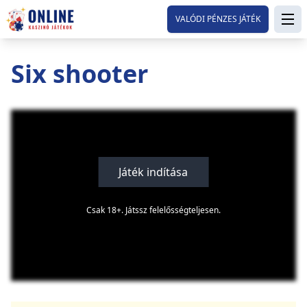
VALÓDI PÉNZES JÁTÉK
Six shooter
Játék indítása
Csak 18+. Játssz felelősségteljesen.