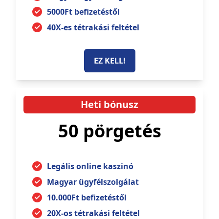
5000Ft befizetéstől
40X-es tétrakási feltétel
EZ KELL!
Heti bónusz
50 pörgetés
Legális online kaszinó
Magyar ügyfélszolgálat
10.000Ft befizetéstől
20X-os tétrakási feltétel