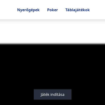
Nyerőgépek
Poker
Táblajátékok
Játék indítása