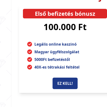
Első befizetés bónusz
100.000 Ft
Legális online kaszinó
Magyar ügyfélszolgálat
5000Ft befizetéstől
40X-es tétrakási feltétel
EZ KELL!