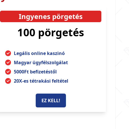
Ingyenes pörgetés
100 pörgetés
Legális online kaszinó
Magyar ügyfélszolgálat
5000Ft befizetéstől
20X-es tétrakási feltétel
EZ KELL!