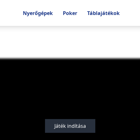
Nyerőgépek
Poker
Táblajátékok
Játék indítása