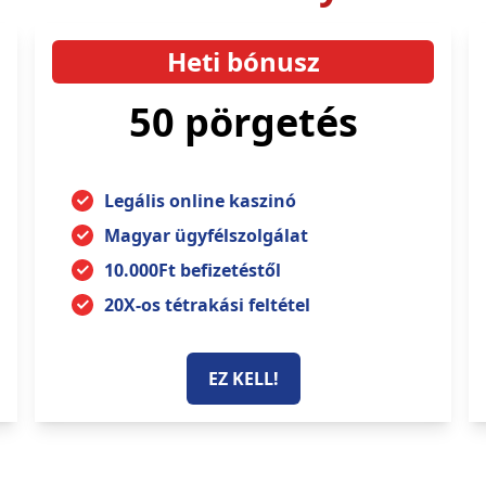
Heti bónusz
50 pörgetés
Legális online kaszinó
Magyar ügyfélszolgálat
10.000Ft befizetéstől
20X-os tétrakási feltétel
EZ KELL!