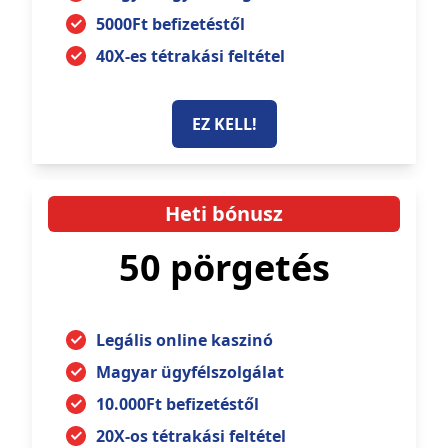
5000Ft befizetéstől
40X-es tétrakási feltétel
EZ KELL!
Heti bónusz
50 pörgetés
Legális online kaszinó
Magyar ügyfélszolgálat
10.000Ft befizetéstől
20X-os tétrakási feltétel