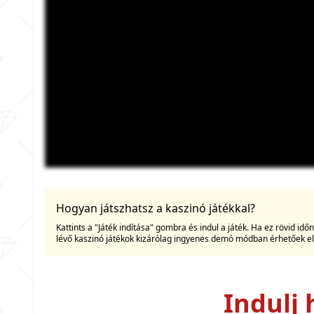
Hogyan játszhatsz a kaszinó játékkal?
Kattints a "Játék indítása" gombra és indul a játék. Ha ez rövid id
lévő kaszinó játékok kizárólag ingyenes demó módban érhetőek el
Indulj