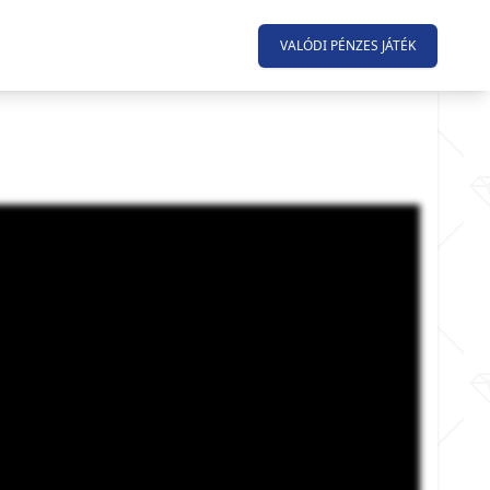
VALÓDI PÉNZES JÁTÉK