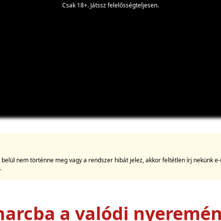
Csak 18+. Játssz felelősségteljesen.
őn belül nem történne meg vagy a rendszer hibát jelez, akkor feltétlen írj nekünk
.
 harcba a valódi nyeremén