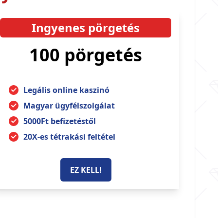
Ingyenes pörgetés
100 pörgetés
Legális online kaszinó
Magyar ügyfélszolgálat
5000Ft befizetéstől
20X-es tétrakási feltétel
EZ KELL!