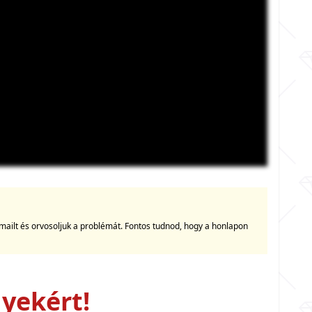
 e-mailt és orvosoljuk a problémát. Fontos tudnod, hogy a honlapon
yekért!