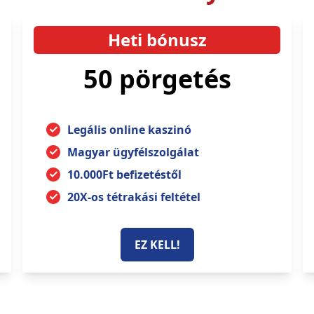
Heti bónusz
50 pörgetés
Legális online kaszinó
Magyar ügyfélszolgálat
10.000Ft befizetéstől
20X-os tétrakási feltétel
EZ KELL!