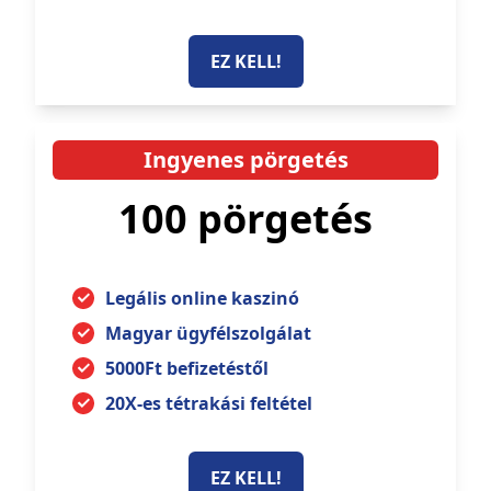
EZ KELL!
Ingyenes pörgetés
100 pörgetés
Legális online kaszinó
Magyar ügyfélszolgálat
5000Ft befizetéstől
20X-es tétrakási feltétel
EZ KELL!