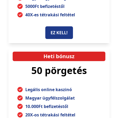
5000Ft befizetéstől
40X-es tétrakási feltétel
EZ KELL!
Heti bónusz
50 pörgetés
Legális online kaszinó
Magyar ügyfélszolgálat
10.000Ft befizetéstől
20X-os tétrakási feltétel