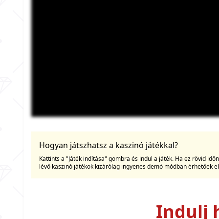
Hogyan játszhatsz a kaszinó játékkal?
Kattints a "Játék indítása" gombra és indul a játék. Ha ez rövid id
lévő kaszinó játékok kizárólag ingyenes demó módban érhetőek el
Indulj