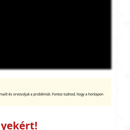
 e-mailt és orvosoljuk a problémát. Fontos tudnod, hogy a honlapon
yekért!