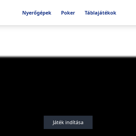
Nyerőgépek
Poker
Táblajátékok
Játék indítása